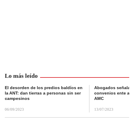
Lo más leído
El desorden de los predios baldíos en
Abogados señalan 
la ANT: dan tierras a personas sin ser
convenios ente alc
campesinos
AMC
06/09/2023
13/07/2023