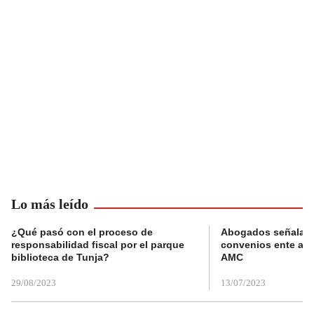
Lo más leído
¿Qué pasó con el proceso de
Abogados señalan 
responsabilidad fiscal por el parque
convenios ente alc
biblioteca de Tunja?
AMC
29/08/2023
13/07/2023