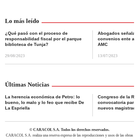
Lo más leído
¿Qué pasó con el proceso de
Abogados señalan 
responsabilidad fiscal por el parque
convenios ente alc
biblioteca de Tunja?
AMC
29/08/2023
13/07/2023
Últimas Noticias
La herencia económica de Petro: lo
Congreso de la Rep
bueno, lo malo y lo feo que recibe De
convocatoria para l
La Espriella
nuevos magistrado
© CARACOL S.A. Todos los derechos reservados.
CARACOL S.A. realiza una reserva expresa de las reproducciones y usos de las obras