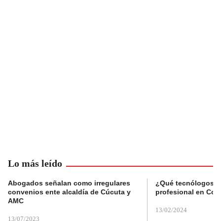
Lo más leído
Abogados señalan como irregulares
¿Qué tecnólogos re
convenios ente alcaldía de Cúcuta y
profesional en Col
AMC
13/02/2024
13/07/2023