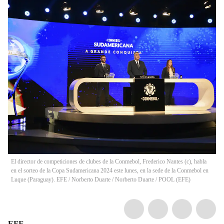
El director de competiciones de clubes de la Conmebol, Frederico Nantes (c), habla
en el sorteo de la Copa Sudamericana 2024 este lunes, en la sede de la Conmebol en
Luque (Paraguay). EFE / Norberto Duarte
/
Norberto Duarte / POOL
(
EFE
)
EFE