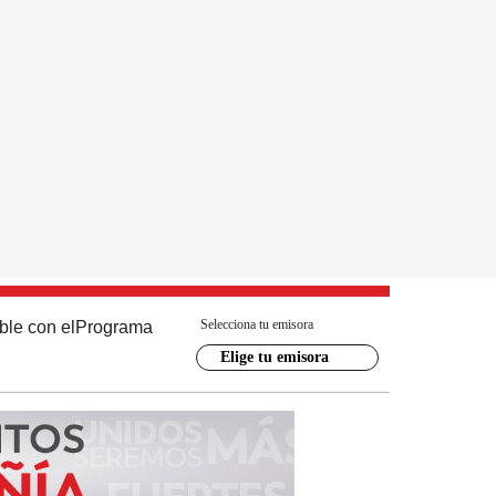
Selecciona tu emisora
ble con el
Programa
Elige tu emisora