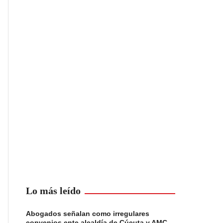
Lo más leído
Abogados señalan como irregulares
convenios ente alcaldía de Cúcuta y AMC