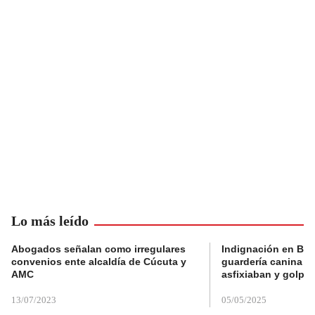
Lo más leído
Abogados señalan como irregulares
Indignación en Bog
convenios ente alcaldía de Cúcuta y
guardería canina e
AMC
asfixiaban y golpe
13/07/2023
05/05/2025