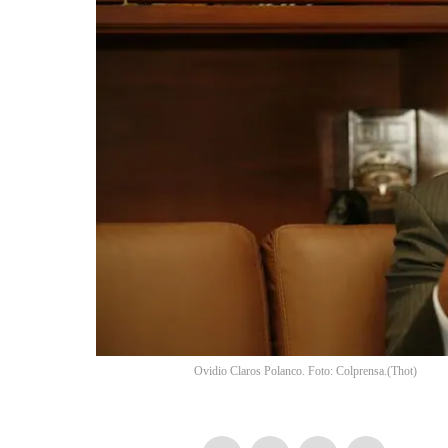
Ovidio Claros Polanco. Foto: Colprensa.
(
Thot
)