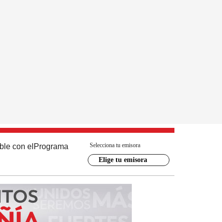
Selecciona tu emisora
ble con el
Programa
Elige tu emisora