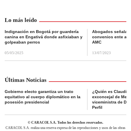
Lo más leído
Indignación en Bogotá por guardería
Abogados señalan 
canina en Engativá donde asfixiaban y
convenios ente alc
golpeaban perros
AMC
05/05/2025
13/07/2023
Últimas Noticias
Gobierno electo garantiza un trato
¿Quién es Claudia C
equitativo al cuerpo diplomático en la
exconcejal de Mede
posesión presidencial
viceministra de De
Perfil
© CARACOL S.A. Todos los derechos reservados.
CARACOL S.A. realiza una reserva expresa de las reproducciones y usos de las obras