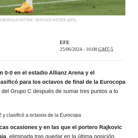
E/EPA/RONALD WITTEK
/
RONALD WITTEK
(
EFE
)
EFE
25/06/2024 - 16:08
GMT-5
0-0 en el estadio Allianz Arena y el
ificó para los octavos de final de la
Eurocopa
a del Grupo C después de sumar tres puntos a lo
2 y clasificó a octavos de la Eurocopa
cas ocasiones y en las que el portero Rajkovic
bia
, eliminada tras quedar en la última posición,