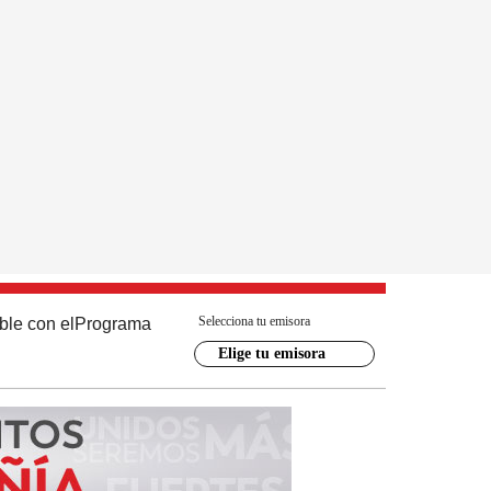
Selecciona tu emisora
ble con el
Programa
Elige tu emisora