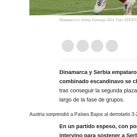
Dinamarca vs. Serbia, Eurocopa 2024. Foto: EF
Dinamarca
y
Serbia
empataron 
combinado escandinavo se clas
tras conseguir la segunda plaz
largo de la fase de grupos.
Austria sorprendió a Países Bajos al derrotarlo 3-
En un partido espeso, con po
intervino para sostener a
Ser