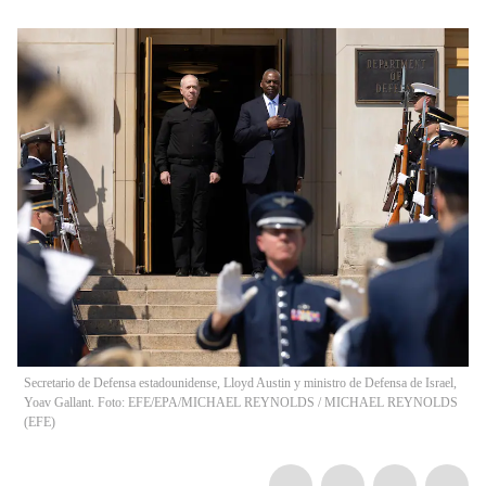
Secretario de Defensa estadounidense, Lloyd Austin y ministro de Defensa de Israel,
Yoav Gallant. Foto: EFE/EPA/MICHAEL REYNOLDS
/
MICHAEL REYNOLDS
(
EFE
)