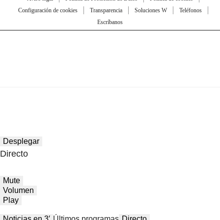
Configuración de cookies
Transparencia
Soluciones W
Teléfonos
Escríbanos
Desplegar
Directo
Mute
Volumen
Play
Noticias en 3′
Últimos programas
Directo