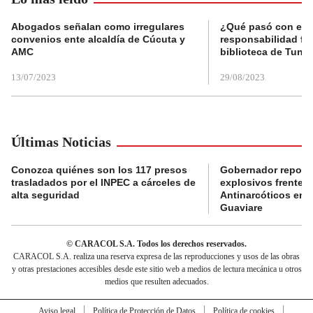
Abogados señalan como irregulares
¿Qué pasó con el 
convenios ente alcaldía de Cúcuta y
responsabilidad fis
AMC
biblioteca de Tunja
13/07/2023
29/08/2023
Últimas Noticias
Conozca quiénes son los 117 presos
Gobernador reporta
trasladados por el INPEC a cárceles de
explosivos frente 
alta seguridad
Antinarcóticos en 
Guaviare
© CARACOL S.A. Todos los derechos reservados.
CARACOL S.A. realiza una reserva expresa de las reproducciones y usos de las obras
y otras prestaciones accesibles desde este sitio web a medios de lectura mecánica u otros
medios que resulten adecuados.
Aviso legal
Política de Protección de Datos
Política de cookies