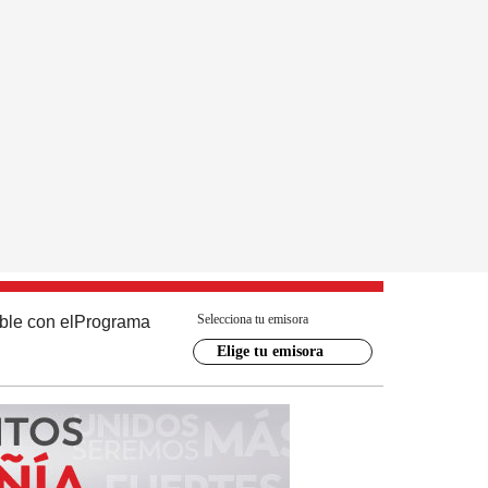
Selecciona tu emisora
ble con el
Programa
Elige tu emisora