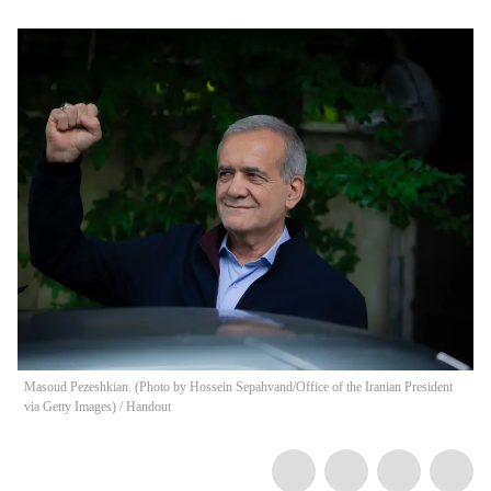
Masoud Pezeshkian. (Photo by Hossein Sepahvand/Office of the Iranian President
via Getty Images)
/
Handout