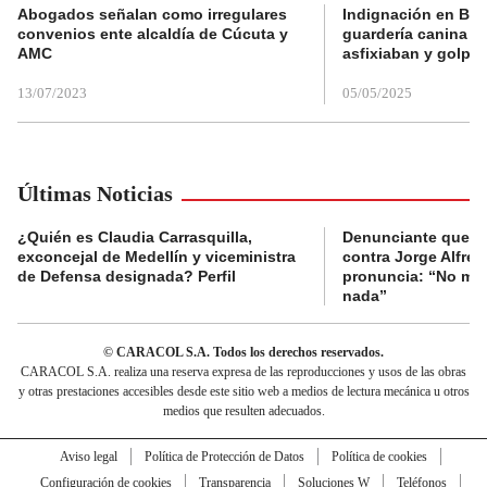
Abogados señalan como irregulares
Indignación en Bog
convenios ente alcaldía de Cúcuta y
guardería canina e
AMC
asfixiaban y golpe
13/07/2023
05/05/2025
Últimas Noticias
¿Quién es Claudia Carrasquilla,
Denunciante que s
exconcejal de Medellín y viceministra
contra Jorge Alfred
de Defensa designada? Perfil
pronuncia: “No me 
nada”
© CARACOL S.A. Todos los derechos reservados.
CARACOL S.A. realiza una reserva expresa de las reproducciones y usos de las obras
y otras prestaciones accesibles desde este sitio web a medios de lectura mecánica u otros
medios que resulten adecuados.
Aviso legal
Política de Protección de Datos
Política de cookies
Configuración de cookies
Transparencia
Soluciones W
Teléfonos