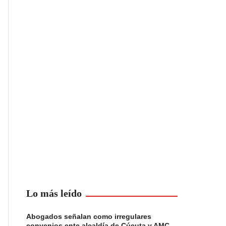
Lo más leído
Abogados señalan como irregulares
convenios ente alcaldía de Cúcuta y AMC