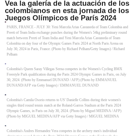
Vea la galería de la actuación de los
colombianos en esta jornada de los
Juegos Olímpicos de París 2024
PARIS, FRANCE - JULY 30: Yeni Marcela Arias Castaneda of Team Colombia and
Preeti of Team India exchange punches during the Women's 54kg preliminary round
match between Preeti of Team India and Yeni Marcela Arias Castaneda of Team
Colombia on day four of the Olympic Games Paris 2024 at North Paris Arena on
July 30, 2024 in Paris, France. (Photo by Richard Pelham/Getty Images)
/
Richard
Pelham
Colombia's Queen Saray Villegas Serna competes in the Women's Cycling BMX
Freestyle Park qualification during the Paris 2024 Olympic Games in Paris, on July
30, 2024. (Photo by Emmanuel DUNAND / AFP) (Photo by EMMANUEL
DUNAND/AFP via Getty Images)
/
EMMANUEL DUNAND
Colombia's Camila Osorio returns to US' Danielle Collins during their women's
singles third round tennis match at the Roland-Garros Stadium at the Paris 2024
Olympic Games, in Paris on July 30, 2024. (Photo by Miguel MEDINA / AFP)
(Photo by MIGUEL MEDINA/AFP via Getty Images)
/
MIGUEL MEDINA
Colombia's Andres Hernandez Vera competes in the archery men's individual