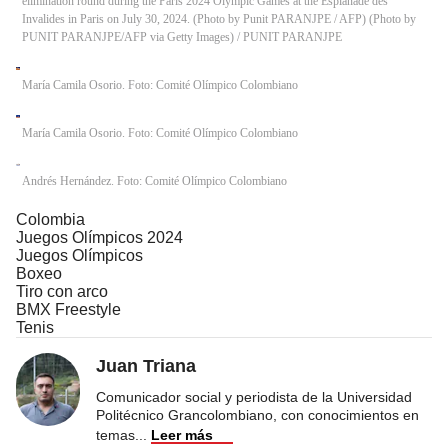
elimination round during the Paris 2024 Olympic Games at the Esplanade des
Invalides in Paris on July 30, 2024. (Photo by Punit PARANJPE / AFP) (Photo by
PUNIT PARANJPE/AFP via Getty Images)
/
PUNIT PARANJPE
María Camila Osorio. Foto: Comité Olímpico Colombiano
María Camila Osorio. Foto: Comité Olímpico Colombiano
Andrés Hernández. Foto: Comité Olímpico Colombiano
Colombia
Juegos Olímpicos 2024
Juegos Olímpicos
Boxeo
Tiro con arco
BMX Freestyle
Tenis
Juan Triana
Comunicador social y periodista de la Universidad
Politécnico Grancolombiano, con conocimientos en
temas
...
Leer más