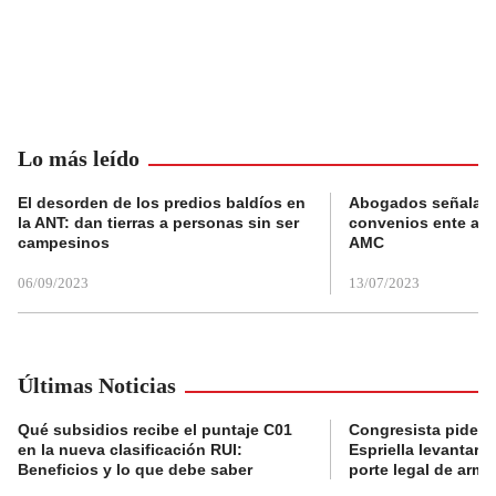
Lo más leído
El desorden de los predios baldíos en
Abogados señalan 
la ANT: dan tierras a personas sin ser
convenios ente alc
campesinos
AMC
06/09/2023
13/07/2023
Últimas Noticias
Qué subsidios recibe el puntaje C01
Congresista pide a
en la nueva clasificación RUI:
Espriella levantar la
Beneficios y lo que debe saber
porte legal de arma