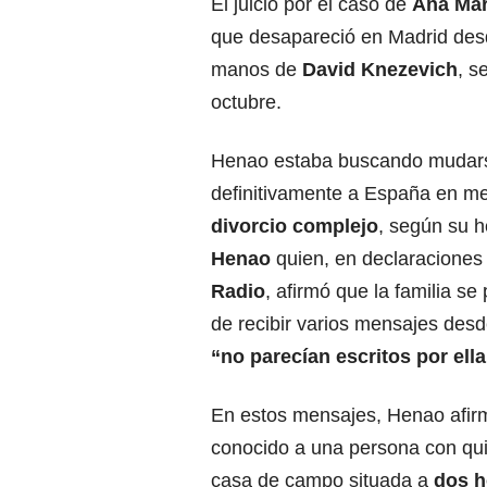
El juicio por el caso de
Ana Mar
que desapareció en Madrid des
manos de
David Knezevich
, s
octubre.
Henao estaba buscando mudar
definitivamente a España en m
divorcio complejo
, según su 
Henao
quien, en declaraciones 
Radio
, afirmó que la familia s
de recibir varios mensajes desd
“no parecían escritos por ella
En estos mensajes, Henao afir
conocido a una persona con qui
casa de campo situada a
dos h