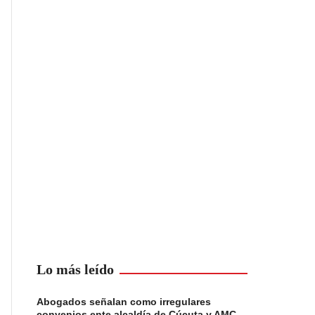
Lo más leído
Abogados señalan como irregulares
convenios ente alcaldía de Cúcuta y AMC