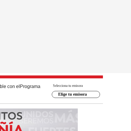
Selecciona tu emisora
ble con el
Programa
Elige tu emisora