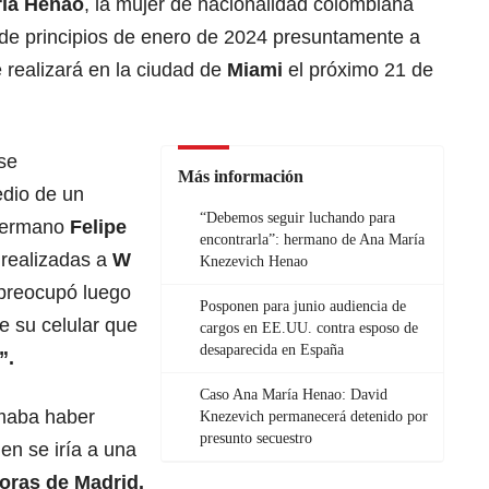
ía Henao
, la mujer de nacionalidad colombiana
de principios de enero de 2024 presuntamente a
e realizará en la ciudad de
Miami
el próximo 21 de
se
Más información
edio de un
“Debemos seguir luchando para
hermano
Felipe
encontrarla”: hermano de Ana María
realizadas a
W
Knezevich Henao
e preocupó luego
Posponen para junio audiencia de
e su celular que
cargos en EE.UU. contra esposo de
desaparecida en España
”.
Caso Ana María Henao: David
maba haber
Knezevich permanecerá detenido por
presunto secuestro
en se iría a una
oras de Madrid.