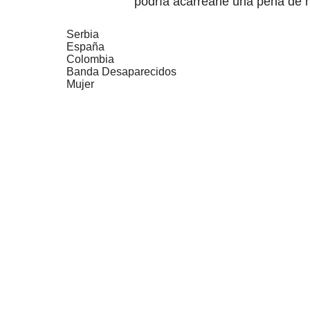
podría acarrearle una pena de 
Serbia
España
Colombia
Banda Desaparecidos
Mujer