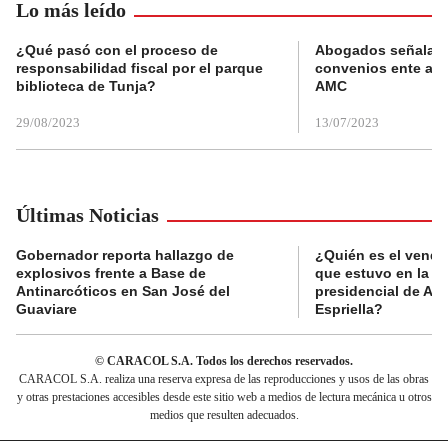
Lo más leído
¿Qué pasó con el proceso de
Abogados señalan 
responsabilidad fiscal por el parque
convenios ente alc
biblioteca de Tunja?
AMC
29/08/2023
13/07/2023
Últimas Noticias
Gobernador reporta hallazgo de
¿Quién es el vende
explosivos frente a Base de
que estuvo en la p
Antinarcóticos en San José del
presidencial de Abe
Guaviare
Espriella?
© CARACOL S.A. Todos los derechos reservados.
CARACOL S.A. realiza una reserva expresa de las reproducciones y usos de las obras
y otras prestaciones accesibles desde este sitio web a medios de lectura mecánica u otros
medios que resulten adecuados.