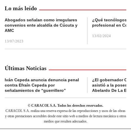
Lo más leído
Abogados señalan como irregulares
¿Qué tecnólogos re
convenios ente alcaldía de Cúcuta y
profesional en Col
AMC
13/02/2024
13/07/2023
Últimas Noticias
Iván Cepeda anuncia denuncia penal
¿El gobernador Ca
contra Efraín Cepeda por
asistió a la posesi
señalamientos de “guerrillero”
Abelardo De La Esp
© CARACOL S.A. Todos los derechos reservados.
CARACOL S.A. realiza una reserva expresa de las reproducciones y usos de las obras
y otras prestaciones accesibles desde este sitio web a medios de lectura mecánica u otros
medios que resulten adecuados.