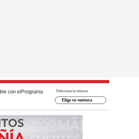
Selecciona tu emisora
ble con el
Programa
Elige tu emisora