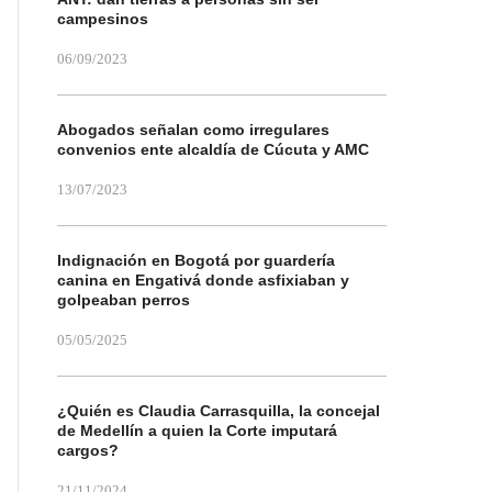
campesinos
06/09/2023
Abogados señalan como irregulares
convenios ente alcaldía de Cúcuta y AMC
13/07/2023
Indignación en Bogotá por guardería
canina en Engativá donde asfixiaban y
golpeaban perros
05/05/2025
¿Quién es Claudia Carrasquilla, la concejal
de Medellín a quien la Corte imputará
cargos?
21/11/2024