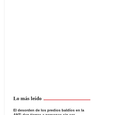
Lo más leído
El desorden de los predios baldíos en la
ANT: dan tierras a personas sin ser