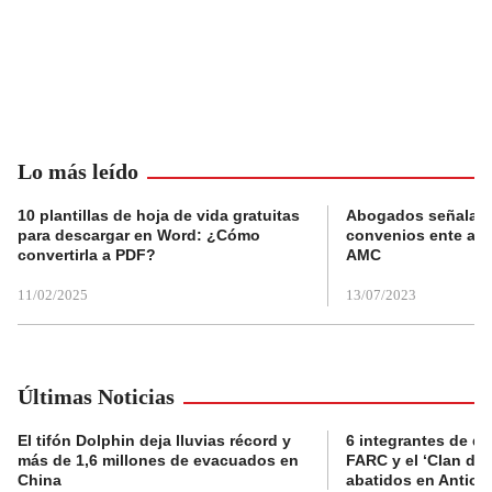
Lo más leído
10 plantillas de hoja de vida gratuitas
Abogados señalan 
para descargar en Word: ¿Cómo
convenios ente alc
convertirla a PDF?
AMC
11/02/2025
13/07/2023
Últimas Noticias
El tifón Dolphin deja lluvias récord y
6 integrantes de di
más de 1,6 millones de evacuados en
FARC y el ‘Clan del
China
abatidos en Antioq