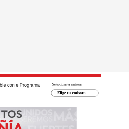
Selecciona tu emisora
ble con el
Programa
Elige tu emisora