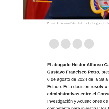
Presidente Gustavo Petro. Foto: Getty Images.
/
CCA
El a
bogado Héctor Alfonso Ca
Gustavo Francisco Petro,
pre
6 de agosto de 2024 de la Sala 
Estado. Esta decisión
resolvió
administrativas entre el Cons
Investigación y Acusaciones de
competente para investigar los