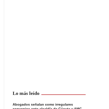
Lo más leído
Abogados señalan como irregulares
convenios ente alcaldía de Cúcuta y AMC