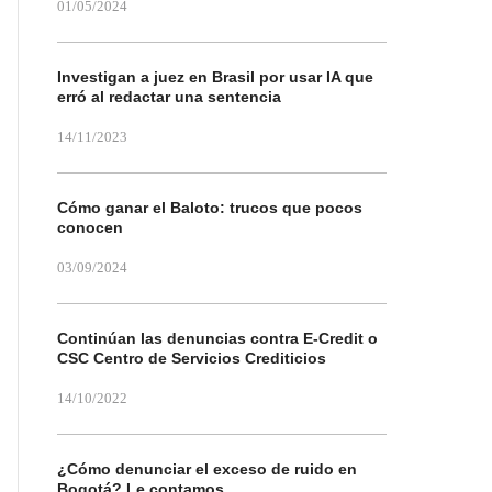
01/05/2024
Investigan a juez en Brasil por usar IA que
erró al redactar una sentencia
14/11/2023
Cómo ganar el Baloto: trucos que pocos
conocen
03/09/2024
Continúan las denuncias contra E-Credit o
CSC Centro de Servicios Crediticios
14/10/2022
¿Cómo denunciar el exceso de ruido en
Bogotá? Le contamos