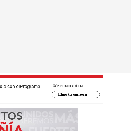
Selecciona tu emisora
ble con el
Programa
Elige tu emisora