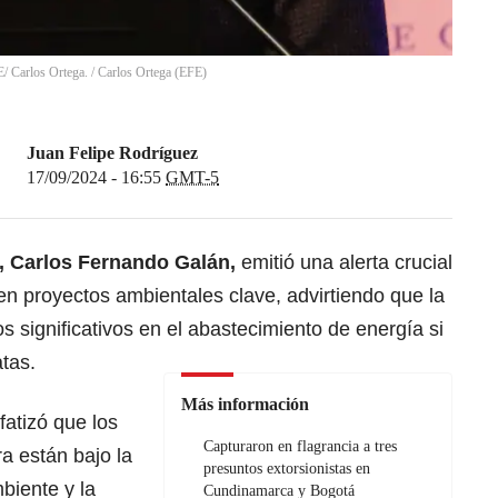
/ Carlos Ortega.
/
Carlos Ortega
(
EFE
)
Juan Felipe Rodríguez
17/09/2024 - 16:55
GMT-5
, Carlos Fernando Galán,
emitió una alerta crucial
n proyectos ambientales clave, advirtiendo que la
os significativos en el abastecimiento de energía si
tas.
Más información
atizó que los
Capturaron en flagrancia a tres
a están bajo la
presuntos extorsionistas en
biente y la
Cundinamarca y Bogotá