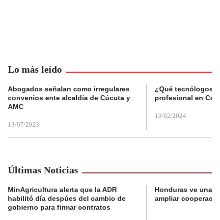
Lo más leído
Abogados señalan como irregulares
¿Qué tecnólogos re
convenios ente alcaldía de Cúcuta y
profesional en Col
AMC
13/02/2024
13/07/2023
Últimas Noticias
MinAgricultura alerta que la ADR
Honduras ve una o
habilitó día despúes del cambio de
ampliar cooperaci
gobierno para firmar contratos