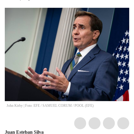
John Kirby | Foto: EFE
/
SAMUEL CORUM / POOL
(
EFE
)
Juan Esteban Silva