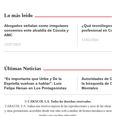
Lo más leído
Abogados señalan como irregulares
¿Qué tecnólogos re
convenios ente alcaldía de Cúcuta y
profesional en Col
AMC
13/02/2024
13/07/2023
Últimas Noticias
“Es importante que Uribe y De la
Autoridades de Gu
Espriella vuelvan a hablar”: Luis
la búsqueda de Cla
Felipe Henao en Los Protagonistas
Montalvo
© CARACOL S.A. Todos los derechos reservados.
CARACOL S.A. realiza una reserva expresa de las reproducciones y usos de las obras
y otras prestaciones accesibles desde este sitio web a medios de lectura mecánica u otros
medios que resulten adecuados.