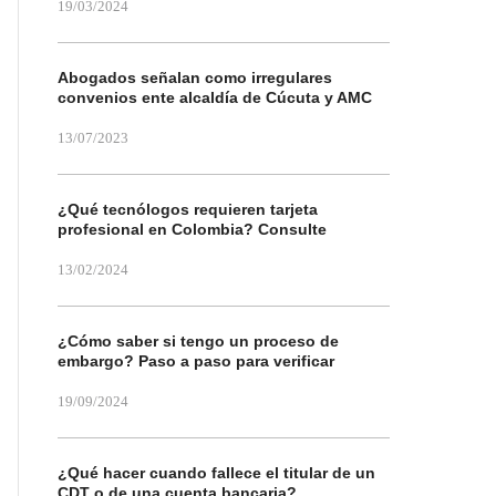
19/03/2024
Abogados señalan como irregulares
convenios ente alcaldía de Cúcuta y AMC
13/07/2023
¿Qué tecnólogos requieren tarjeta
profesional en Colombia? Consulte
13/02/2024
¿Cómo saber si tengo un proceso de
embargo? Paso a paso para verificar
19/09/2024
¿Qué hacer cuando fallece el titular de un
CDT o de una cuenta bancaria?