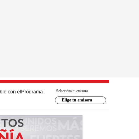
Selecciona tu emisora
ble con el
Programa
Elige tu emisora