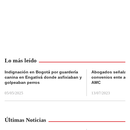
Lo más leído
Indignación en Bogotá por guardería
Abogados señalan 
canina en Engativá donde asfixiaban y
convenios ente alc
golpeaban perros
AMC
05/05/2025
13/07/2023
Últimas Noticias