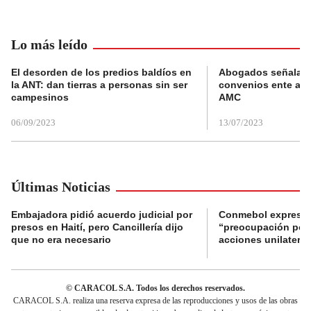
Lo más leído
El desorden de los predios baldíos en
Abogados señalan 
la ANT: dan tierras a personas sin ser
convenios ente alc
campesinos
AMC
06/09/2023
13/07/2023
Últimas Noticias
Embajadora pidió acuerdo judicial por
Conmebol expresó
presos en Haití, pero Cancillería dijo
“preocupación por 
que no era necesario
acciones unilateral
© CARACOL S.A. Todos los derechos reservados.
CARACOL S.A. realiza una reserva expresa de las reproducciones y usos de las obras