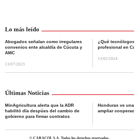
Lo más leído
Abogados señalan como irregulares
¿Qué tecnólogos re
convenios ente alcaldía de Cúcuta y
profesional en Col
AMC
13/02/2024
13/07/2023
Últimas Noticias
MinAgricultura alerta que la ADR
Honduras ve una o
habilitó día despúes del cambio de
ampliar cooperaci
gobierno para firmar contratos
© CARACOL S.A. Todos los derechos reservados.