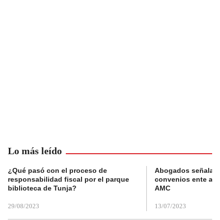
Lo más leído
¿Qué pasó con el proceso de
Abogados señalan 
responsabilidad fiscal por el parque
convenios ente alc
biblioteca de Tunja?
AMC
29/08/2023
13/07/2023