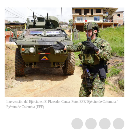
Intervención del Ejército en El Plateado, Cauca. Foto: EFE/ Ejército de Colombia
/
Ejército de Colombia
(
EFE
)