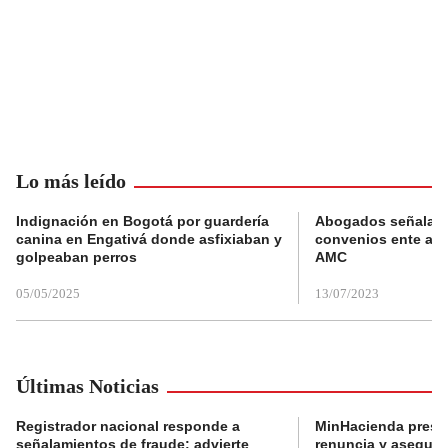
Lo más leído
Indignación en Bogotá por guardería
Abogados señalan 
canina en Engativá donde asfixiaban y
convenios ente alc
golpeaban perros
AMC
05/05/2025
13/07/2023
Últimas Noticias
Registrador nacional responde a
MinHacienda presen
señalamientos de fraude: advierte
renuncia y aseguró