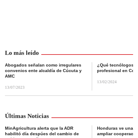
Lo más leído
Abogados señalan como irregulares
¿Qué tecnólogos re
convenios ente alcaldía de Cúcuta y
profesional en Col
AMC
13/02/2024
13/07/2023
Últimas Noticias
MinAgricultura alerta que la ADR
Honduras ve una o
habilitó día despúes del cambio de
ampliar cooperaci