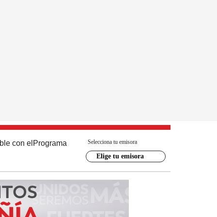
Selecciona tu emisora
ble con el
Programa
Elige tu emisora