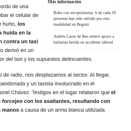
Más información
 bordo de una
Robo con escopolamina: 6 de cada 10
bar el celular de
personas han sido sufrido por esta
e hurto,
los
modalidad en Bogotá
 huida en la
Andrés Carne de Res reiteró apoyo a
n contra un taxi
bailarina herida en accidente laboral
to derivó en un
r del taxi y los supuestos delincuentes.
ral de radio, nos desplazamos al sector. Al llegar,
andonada y un taxista involucrado en el
oronel Chávez. Testigos en el lugar relataron que
el
 forcejeo con los asaltantes, resultando con
us manos
a causa de un arma blanca utilizada