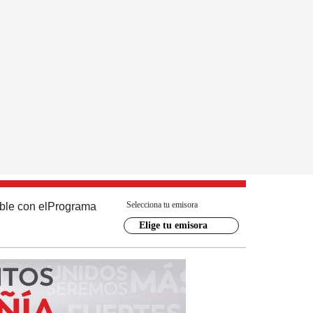
Selecciona tu emisora
ble con el
Programa
Elige tu emisora