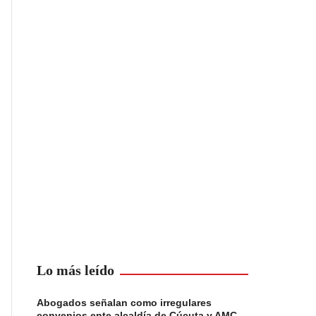
Lo más leído
Abogados señalan como irregulares
convenios ente alcaldía de Cúcuta y AMC