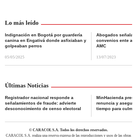
Lo más leído
Indignación en Bogotá por guardería
Abogados señalan 
canina en Engativá donde asfixiaban y
convenios ente alc
golpeaban perros
AMC
05/05/2025
13/07/2023
Últimas Noticias
Registrador nacional responde a
MinHacienda presen
señalamientos de fraude: advierte
renuncia y aseguró
desconocimiento de censo electoral
tiempo para culmina
© CARACOL S.A. Todos los derechos reservados.
CARACOL S.A. realiza una reserva expresa de las reproducciones y usos de las obras