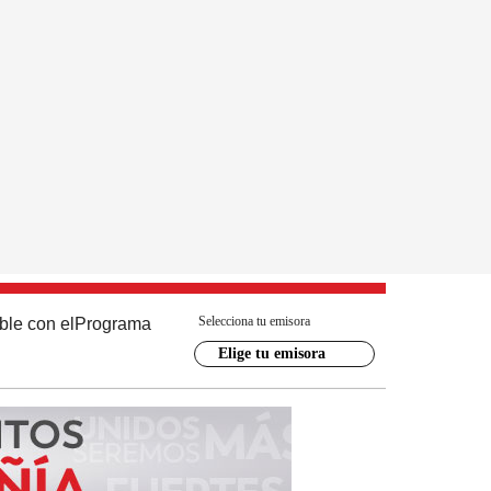
Selecciona tu emisora
ble con el
Programa
Elige tu emisora