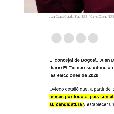
Juan Daniel Oviedo. Foto: EFE.
/
Carlos Ortega
(
EF
El
concejal de
Bogotá
,
Juan D
diario El Tiempo
su intención 
las elecciones de 2026.
Oviedo detalló que, a partir del
meses por todo el país con el
su candidatura
y establecer un