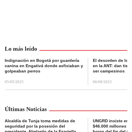
Lo más leído
Indignación en Bogotá por guardería
El desorden de los
canina en Engativá donde asfixiaban y
en la ANT: dan tier
golpeaban perros
ser campesinos
05/05/2025
06/09/2023
Últimas Noticias
Alcaldía de Tunja toma medidas de
UNGRD insiste en li
seguridad por la posesión del
$46.000 millones e
presidente, Abelardo de la Espriella
horas del fin del G