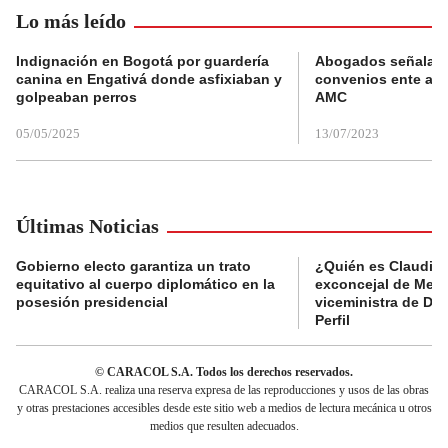
Lo más leído
Indignación en Bogotá por guardería
Abogados señalan 
canina en Engativá donde asfixiaban y
convenios ente alc
golpeaban perros
AMC
05/05/2025
13/07/2023
Últimas Noticias
Gobierno electo garantiza un trato
¿Quién es Claudia C
equitativo al cuerpo diplomático en la
exconcejal de Mede
posesión presidencial
viceministra de De
Perfil
© CARACOL S.A. Todos los derechos reservados.
CARACOL S.A. realiza una reserva expresa de las reproducciones y usos de las obras
y otras prestaciones accesibles desde este sitio web a medios de lectura mecánica u otros
medios que resulten adecuados.