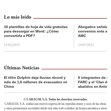
Lo más leído
10 plantillas de hoja de vida gratuitas
Abogados señalan 
para descargar en Word: ¿Cómo
convenios ente alc
convertirla a PDF?
AMC
11/02/2025
13/07/2023
Últimas Noticias
El tifón Dolphin deja lluvias récord y
6 integrantes de di
más de 1,6 millones de evacuados en
FARC y el ‘Clan del
China
abatidos en Antioq
© CARACOL S.A. Todos los derechos reservados.
CARACOL S.A. realiza una reserva expresa de las reproducciones y usos de las obras
y otras prestaciones accesibles desde este sitio web a medios de lectura mecánica u otros