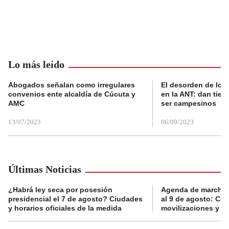
Lo más leído
Abogados señalan como irregulares
El desorden de los
convenios ente alcaldía de Cúcuta y
en la ANT: dan tier
AMC
ser campesinos
13/07/2023
06/09/2023
Últimas Noticias
¿Habrá ley seca por posesión
Agenda de marchas
presidencial el 7 de agosto? Ciudades
al 9 de agosto: Co
y horarios oficiales de la medida
movilizaciones y a