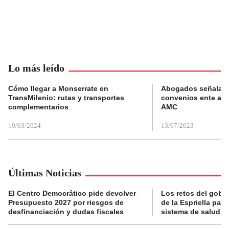
Lo más leído
Cómo llegar a Monserrate en
Abogados señalan 
TransMilenio: rutas y transportes
convenios ente alc
complementarios
AMC
19/03/2024
13/07/2023
Últimas Noticias
El Centro Democrático pide devolver
Los retos del gobi
Presupuesto 2027 por riesgos de
de la Espriella para
desfinanciación y dudas fiscales
sistema de salud