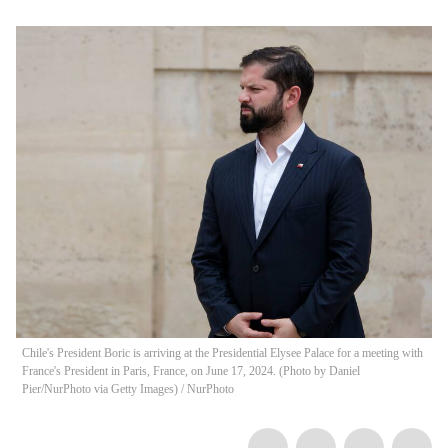
Chile's President Boric is arriving at the Presidential Elysee Palace for a meeting with
France's President in Paris, France, on June 17, 2024. (Photo by Daniel
Pier/NurPhoto via Getty Images)
/
NurPhoto