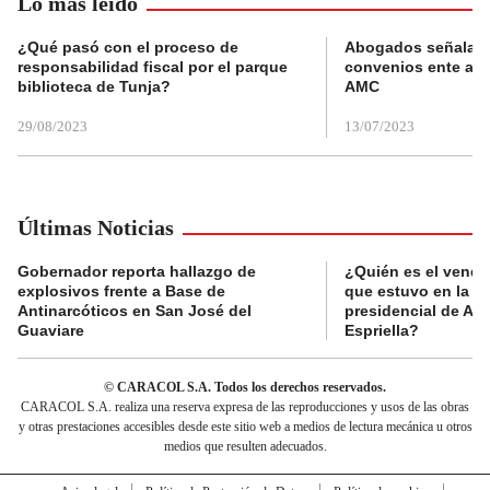
Lo más leído
¿Qué pasó con el proceso de
Abogados señalan 
responsabilidad fiscal por el parque
convenios ente alc
biblioteca de Tunja?
AMC
29/08/2023
13/07/2023
Últimas Noticias
Gobernador reporta hallazgo de
¿Quién es el vende
explosivos frente a Base de
que estuvo en la p
Antinarcóticos en San José del
presidencial de Abe
Guaviare
Espriella?
© CARACOL S.A. Todos los derechos reservados.
CARACOL S.A. realiza una reserva expresa de las reproducciones y usos de las obras
y otras prestaciones accesibles desde este sitio web a medios de lectura mecánica u otros
medios que resulten adecuados.