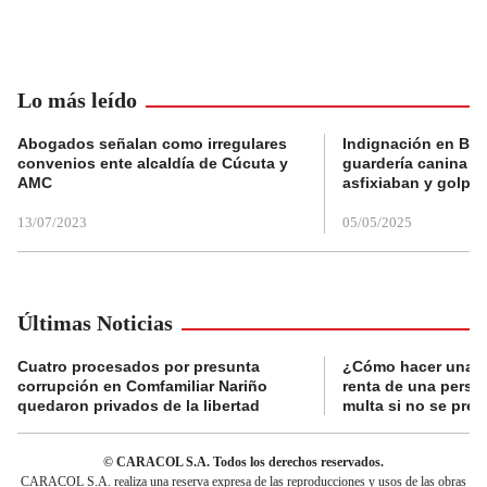
Lo más leído
Abogados señalan como irregulares
Indignación en Bog
convenios ente alcaldía de Cúcuta y
guardería canina e
AMC
asfixiaban y golpe
13/07/2023
05/05/2025
Últimas Noticias
Cuatro procesados por presunta
¿Cómo hacer una d
corrupción en Comfamiliar Nariño
renta de una perso
quedaron privados de la libertad
multa si no se pres
© CARACOL S.A. Todos los derechos reservados.
CARACOL S.A. realiza una reserva expresa de las reproducciones y usos de las obras