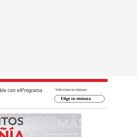
Selecciona tu emisora
ble con el
Programa
Elige tu emisora