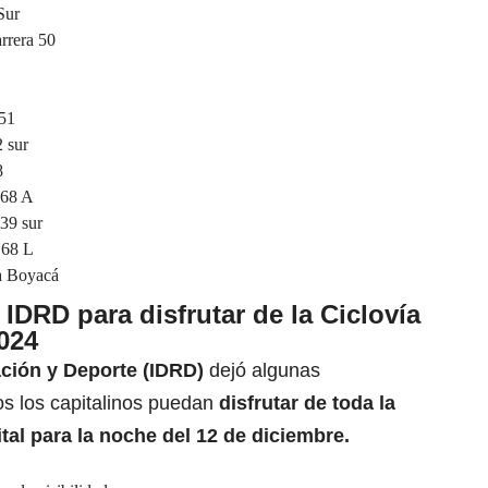
Sur
arrera 50
 51
2 sur
8
a 68 A
 39 sur
a 68 L
da Boyacá
DRD para disfrutar de la Ciclovía
024
ación y Deporte (IDRD)
dejó algunas
s los capitalinos puedan
disfrutar de toda la
tal para la noche del 12 de diciembre.