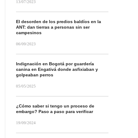
13/07/2023
El desorden de los predios baldíos en la
ANT: dan tierras a personas sin ser
campesinos
06/09/2023
Indignación en Bogotá por guardería
canina en Engativá donde asfixiaban y
golpeaban perros
05/05/2025
¿Cómo saber si tengo un proceso de
embargo? Paso a paso para verificar
19/09/2024