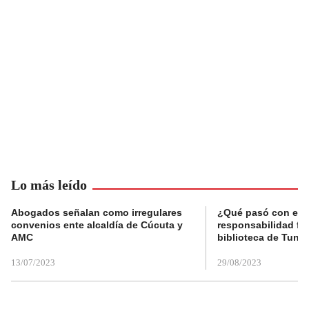
Lo más leído
Abogados señalan como irregulares
¿Qué pasó con el 
convenios ente alcaldía de Cúcuta y
responsabilidad fis
AMC
biblioteca de Tunja
13/07/2023
29/08/2023