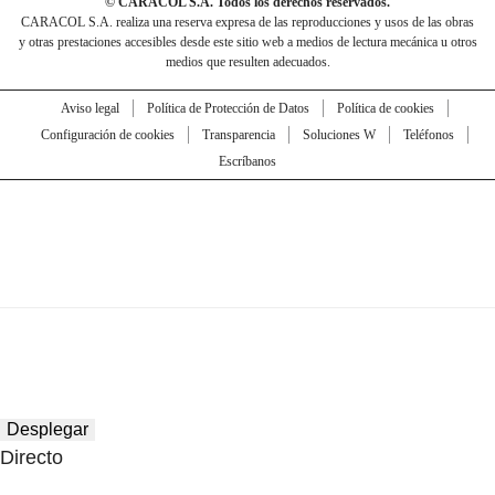
© CARACOL S.A. Todos los derechos reservados.
CARACOL S.A. realiza una reserva expresa de las reproducciones y usos de las obras
y otras prestaciones accesibles desde este sitio web a medios de lectura mecánica u otros
medios que resulten adecuados.
Aviso legal
Política de Protección de Datos
Política de cookies
Configuración de cookies
Transparencia
Soluciones W
Teléfonos
Escríbanos
Desplegar
Directo