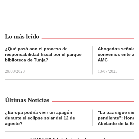
Lo más leído
¿Qué pasó con el proceso de
Abogados señalan 
responsabilidad fiscal por el parque
convenios ente alc
biblioteca de Tunja?
AMC
29/08/2023
13/07/2023
Últimas Noticias
¿Europa podría vivir un apagón
“La paz sigue sien
durante el eclipse solar del 12 de
pendiente”: Honori
agosto?
Abelardo de la Espr