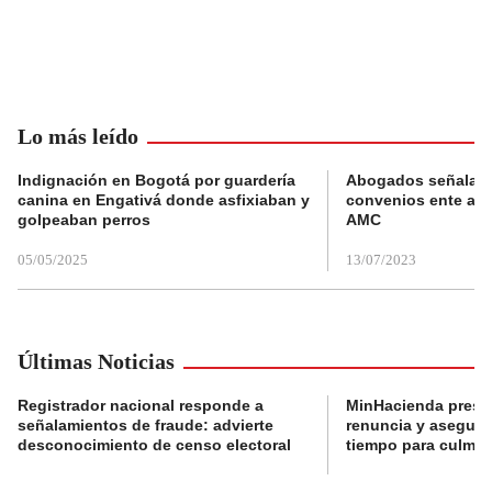
Lo más leído
Indignación en Bogotá por guardería
Abogados señalan 
canina en Engativá donde asfixiaban y
convenios ente alc
golpeaban perros
AMC
05/05/2025
13/07/2023
Últimas Noticias
Registrador nacional responde a
MinHacienda presen
señalamientos de fraude: advierte
renuncia y aseguró
desconocimiento de censo electoral
tiempo para culmina