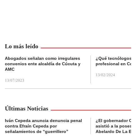
Lo más leído
Abogados señalan como irregulares
¿Qué tecnólogos re
convenios ente alcaldía de Cúcuta y
profesional en Col
AMC
13/02/2024
13/07/2023
Últimas Noticias
Iván Cepeda anuncia denuncia penal
¿El gobernador Ca
contra Efraín Cepeda por
asistió a la posesi
señalamientos de “guerrillero”
Abelardo De La Esp