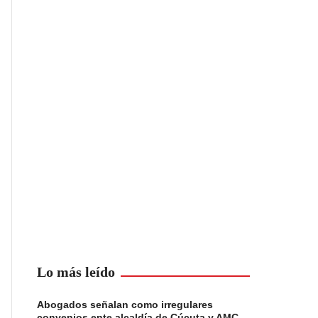
Lo más leído
Abogados señalan como irregulares
convenios ente alcaldía de Cúcuta y AMC