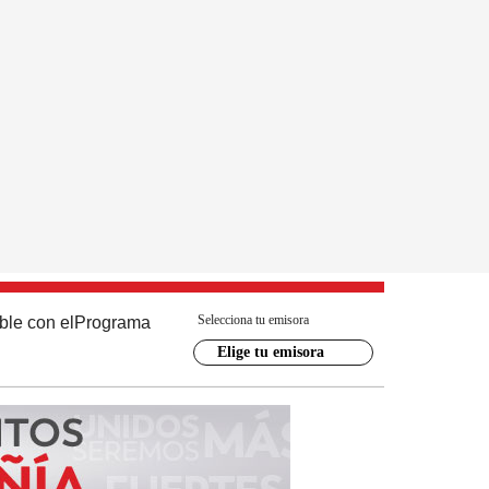
Selecciona tu emisora
ble con el
Programa
Elige tu emisora